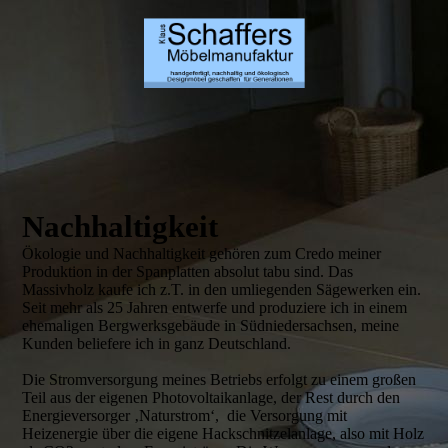
Nachhaltigkeit
Ökologie und Nachhaltigkeit gehören zum Credo meiner
Produktion in der Spanplatten absolut tabu sind. Das
Massivholz kaufe ich z.T. in den umliegenden Sägewerken ein.
Seit mehr als 25 Jahren entwerfe und produziere ich in einem
ehemaligen Bergwerksgebäude in Südniedersachsen, meine
Kunden beliefere ich in ganz Deutschland.
Die Stromversorgung meines Betriebs erfolgt zu einem großen
Teil aus der eigenen Photovoltaikanlage, der Rest durch den
Energieversorger ‚Naturstrom‘, die Versorgung mit
Heizenergie über die eigene Hackschnitzelanlage, also mit Holz