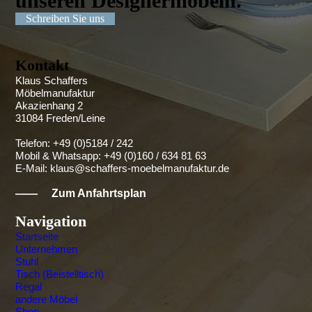
unseren Designer­möbeln.
Schreiben Sie uns
Kontakt
Klaus Schaffers
Möbelmanufaktur
Akazienhang 2
31084 Freden/Leine
Telefon: +49 (0)5184 / 242
Mobil & Whatsapp: +49 (0)160 / 634 81 63
E-Mail:
klaus@schaffers-moebelmanufaktur.de
——
Zum Anfahrtsplan
Navigation
Startseite
Unternehmen
Stuhl
Tisch (Beistelltisch)
Regal
andere Möbel
Shop